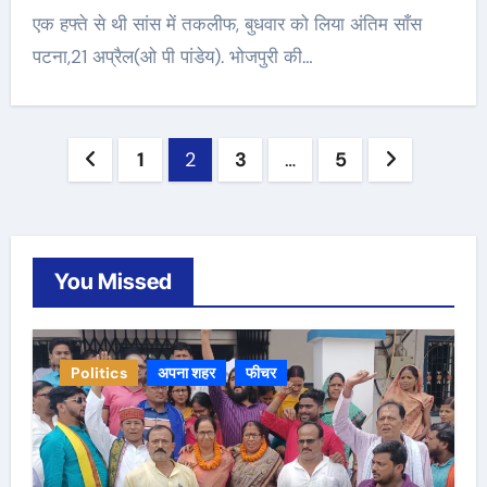
एक हफ्ते से थी सांस में तकलीफ, बुधवार को लिया अंतिम साँस
पटना,21 अप्रैल(ओ पी पांडेय). भोजपुरी की…
Posts
1
2
3
…
5
navigation
You Missed
Politics
अपना शहर
फीचर