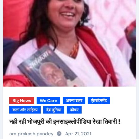
Big News
We Care
अपना शहर
एंटरटेनमेंट
कला और साहित्य
देश दुनिया
फीचर
नही रही भोजपुरी की इनसाइक्लोपीडिया रेखा तिवारी !
om prakash pandey
Apr 21, 2021