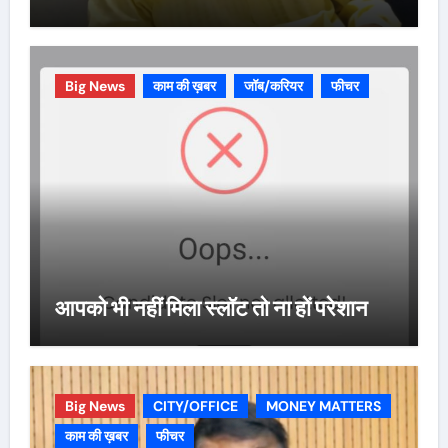
Big News
काम की ख़बर
जॉब/करियर
फीचर
आपको भी नहीं मिला स्लॉट तो ना हों परेशान
Big News
CITY/OFFICE
MONEY MATTERS
काम की ख़बर
फीचर