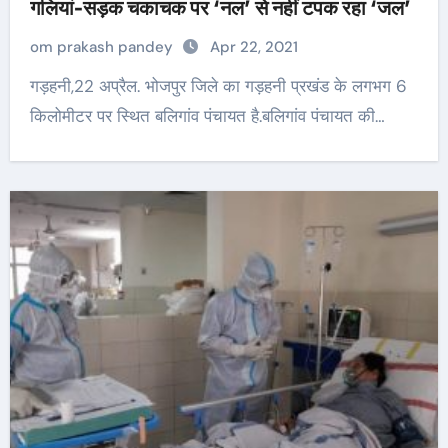
गलियां-सड़क चकाचक पर ‘नल’ से नहीं टपक रहा ‘जल’
om prakash pandey
Apr 22, 2021
गड़हनी,22 अप्रैल. भोजपुर जिले का गड़हनी प्रखंड के लगभग 6
किलोमीटर पर स्थित बलिगांव पंचायत है.बलिगांव पंचायत की…