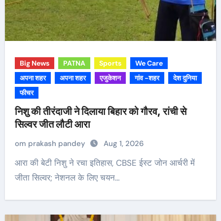
Big News
PATNA
Sports
We Care
अपना शहर
अपना शहर
एजुकेशन
गांव -शहर
देश दुनिया
फीचर
निशु की तीरंदाजी ने दिलाया बिहार को गौरव, रांची से
सिल्वर जीत लौटी आरा
om prakash pandey
Aug 1, 2026
आरा की बेटी निशु ने रचा इतिहास, CBSE ईस्ट जोन आर्चरी में
जीता सिल्वर; नेशनल के लिए चयन…