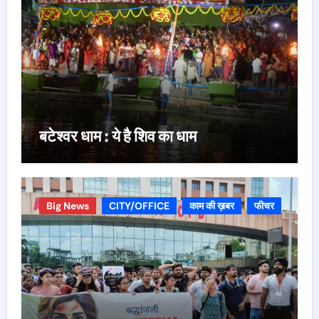
बटेश्वर धाम : ये है शिव का धाम
Big News
CITY/OFFICE
काम की ख़बर
फीचर