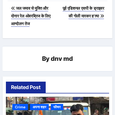
Post
जल जमाव से मुक्ति और
पूर्व एडिशनल एसपी के ड्राइवर
navigation
दोनार रेल ओवरब्रिज के लिए
की गोली मारकर ह’त्या
आन्दोलन तेज
By
dnv md
Related Post
Crime
अपना शहर
फीचर