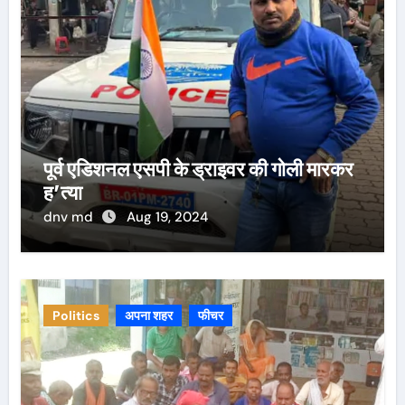
पूर्व एडिशनल एसपी के ड्राइवर की गोली मारकर
ह’त्या
dnv md
Aug 19, 2024
Politics
अपना शहर
फीचर