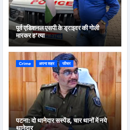
पूर्व एडिशनल एसपी के ड्राइवर की गोली
मारकर ह’त्या
Crime
अपना शहर
फीचर
पटना: दो थानेदार सस्पेंड, चार थानों में नये
थानेदार