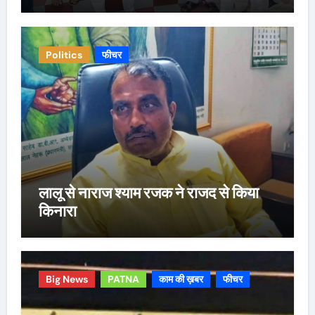
Politics
फीचर
लालू से नाराज श्याम रजक ने राजद से किया
किनारा
Big News
PATNA
काम की ख़बर
फीचर