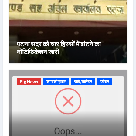
पटना सदर को चार हिस्सों में बांटने का
नोटिफिकेशन जारी
Big News
काम की ख़बर
जॉब/करियर
फीचर