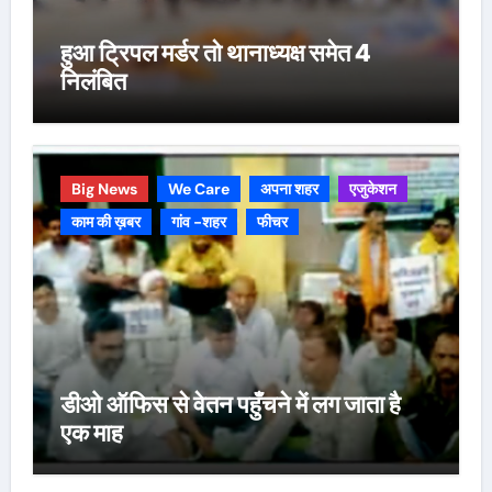
हुआ ट्रिपल मर्डर तो थानाध्यक्ष समेत 4
निलंबित
Big News
We Care
अपना शहर
एजुकेशन
काम की ख़बर
गांव -शहर
फीचर
डीओ ऑफिस से वेतन पहुँचने में लग जाता है
एक माह