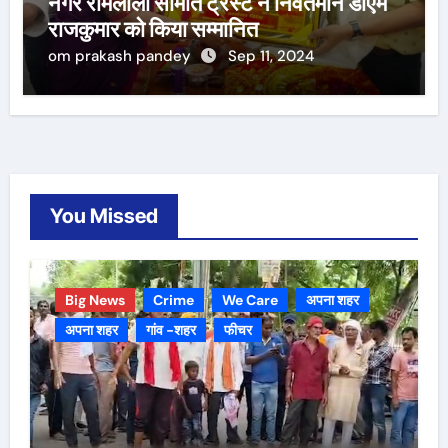
नगर रामलीला समिति ट्रस्ट ने निवर्तमान डीएम
राजकुमार को किया सम्मानित
om prakash pandey
Sep 11, 2024
You Missed
Big News
Crime
We Care
अपना शहर
अपना शहर
गांव -शहर
फीचर