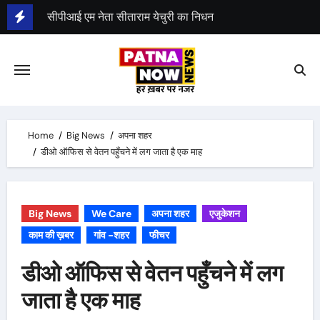
Skip
सीपीआई एम नेता सीताराम येचुरी का निधन
to
content
Home
Big News
अपना शहर
डीओ ऑफिस से वेतन पहुँचने में लग जाता है एक माह
Big News
We Care
अपना शहर
एजुकेशन
काम की ख़बर
गांव -शहर
फीचर
डीओ ऑफिस से वेतन पहुँचने में लग
जाता है एक माह