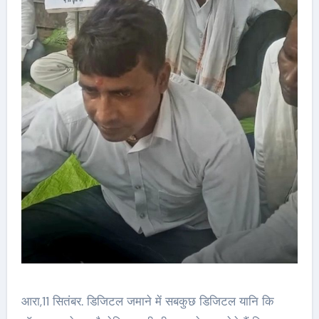
आरा,11 सितंबर. डिजिटल जमाने में सबकुछ डिजिटल यानि कि