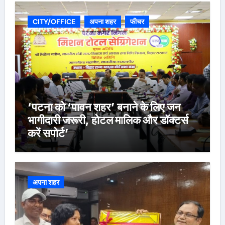
CITY/OFFICE
अपना शहर
फीचर
‘पटना को ‘पावन शहर’ बनाने के लिए जन
भागीदारी जरूरी, होटल मालिक और डॉक्टर्स
करें सपोर्ट’
अपना शहर