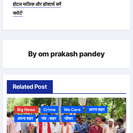
होटल मालिक और डॉक्टर्स करें
सपोर्ट’
By
om prakash pandey
Related Post
Big News
Crime
We Care
अपना शहर
अपना शहर
गांव -शहर
फीचर