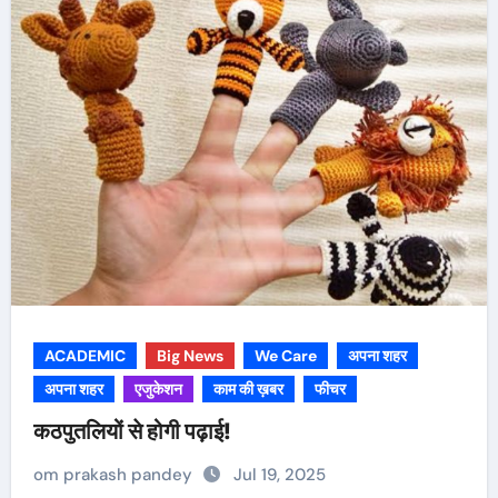
ACADEMIC
Big News
We Care
अपना शहर
अपना शहर
एजुकेशन
काम की ख़बर
फीचर
कठपुतलियों से होगी पढ़ाई!
om prakash pandey
Jul 19, 2025