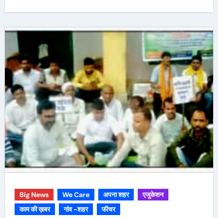
Big News
We Care
अपना शहर
एजुकेशन
काम की ख़बर
गांव -शहर
फीचर