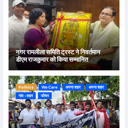
नगर रामलीला समिति ट्रस्ट ने निवर्तमान
डीएम राजकुमार को किया सम्मानित
Politics
We Care
अपना शहर
अपना शहर
गांव -शहर
फीचर