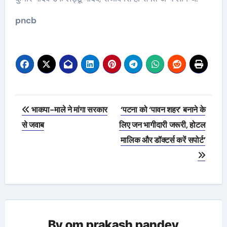
pncb
Post
भाकपा-माले ने मांगा सरकार
‘पटना को ‘पावन शहर’ बनाने के
navigation
से जवाब
लिए जन भागीदारी जरूरी, होटल
मालिक और डॉक्टर्स करें सपोर्ट’
By
om prakash pandey