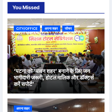
You Missed
CITY/OFFICE
अपना शहर
फीचर
‘पटना को ‘पावन शहर’ बनाने के लिए जन
भागीदारी जरूरी, होटल मालिक और डॉक्टर्स
करें सपोर्ट’
अपना शहर