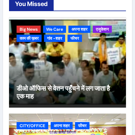
You Missed
Big News
We Care
अपना शहर
एजुकेशन
काम की ख़बर
गांव -शहर
फीचर
डीओ ऑफिस से वेतन पहुँचने में लग जाता है
एक माह
CITY/OFFICE
अपना शहर
फीचर