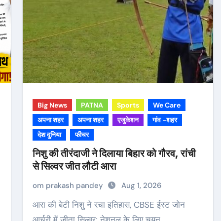
Big News
PATNA
Sports
We Care
अपना शहर
अपना शहर
एजुकेशन
गांव -शहर
देश दुनिया
फीचर
निशु की तीरंदाजी ने दिलाया बिहार को गौरव, रांची
से सिल्वर जीत लौटी आरा
om prakash pandey
Aug 1, 2026
आरा की बेटी निशु ने रचा इतिहास, CBSE ईस्ट जोन
आर्चरी में जीता सिल्वर; नेशनल के लिए चयन…