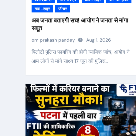
गांव -शहर
फीचर
अब जनता बताएगी सच! आयोग ने जनता से मांगा
सबूत
om prakash pandey
Aug 1, 2026
बिलौटी पुलिस फायरिंग की होगी न्यायिक जांच, आयोग ने
आम लोगों से मांगे साक्ष्य 17 जून की पुलिस…