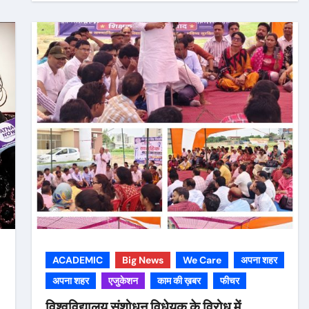
ACADEMIC
Big News
We Care
अपना शहर
अपना शहर
एजुकेशन
काम की ख़बर
फीचर
विश्वविद्यालय संशोधन विधेयक के विरोध में