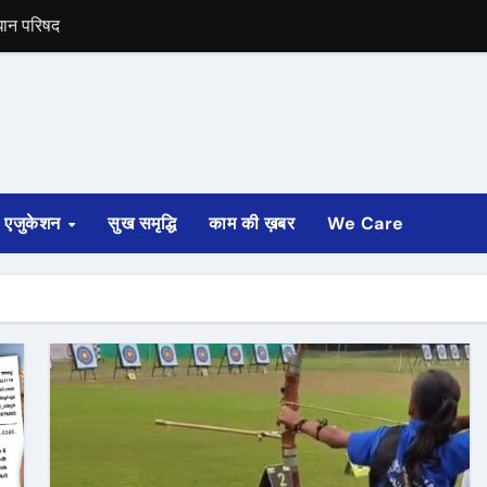
िधान परिषद
से इस्तीफा
एजुकेशन
सुख समृद्धि
काम की ख़बर
We Care