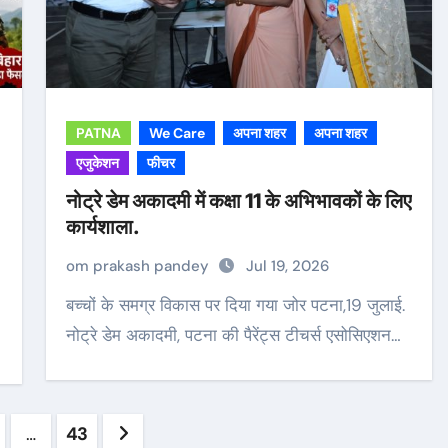
PATNA
We Care
अपना शहर
अपना शहर
एजुकेशन
फीचर
नोट्रे डेम अकादमी में कक्षा 11 के अभिभावकों के लिए
कार्यशाला.
om prakash pandey
Jul 19, 2026
बच्चों के समग्र विकास पर दिया गया जोर पटना,19 जुलाई.
नोट्रे डेम अकादमी, पटना की पैरेंट्स टीचर्स एसोसिएशन…
s
…
43