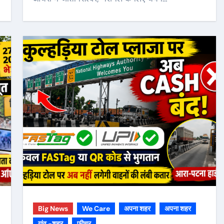
Big News
We Care
अपना शहर
अपना शहर
गांव -शहर
फीचर