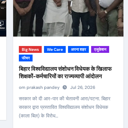
Big News
We Care
अपना शहर
एजुकेशन
फीचर
बिहार विश्वविद्यालय संशोधन विधेयक के खिलाफ
शिक्षकों-कर्मचारियों का राज्यव्यापी आंदोलन
om prakash pandey
Jul 26, 2026
सरकार को दी आर-पार की चेतावनी आरा/पटना. बिहार
सरकार द्वारा प्रस्तावित विश्वविद्यालय संशोधन विधेयक
(काला बिल) के विरोध…