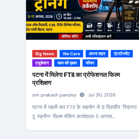
Big News
We Care
अपना शहर
एंटरटेनमेंट
एजुकेशन
काम की ख़बर
फीचर
पटना में मिलेगा FTII का प्रोफेशनल फिल्म
प्रशिक्षण
om prakash pandey
Jul 30, 2026
पटना में पहली बार FTII के सहयोग से 8 दिवसीय ‘स्क्रिप्ट
टू स्क्रीन’ फिल्म मेकिंग कार्यशाला 5 अगस्त…