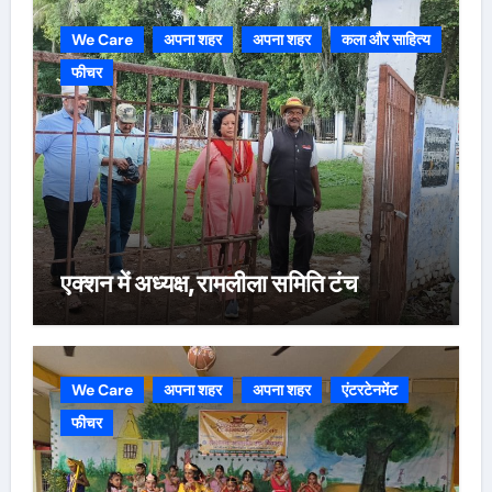
We Care
अपना शहर
अपना शहर
कला और साहित्य
फीचर
एक्शन में अध्यक्ष,रामलीला समिति टंच
We Care
अपना शहर
अपना शहर
एंटरटेनमेंट
फीचर