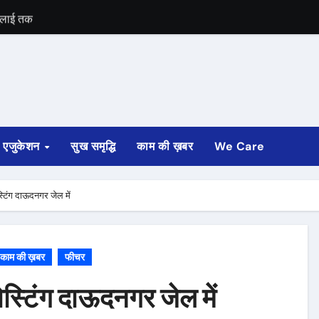
ुलाई तक
एजुकेशन
सुख समृद्धि
काम की ख़बर
We Care
टिंग दाऊदनगर जेल में
काम की ख़बर
फीचर
स्टिंग दाऊदनगर जेल में