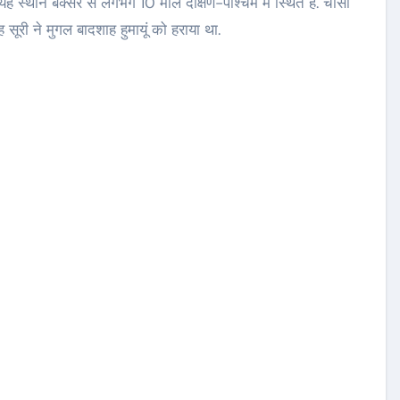
. यह स्थान बक्सर से लगभग 10 मील दक्षिण-पश्चिम में स्थित है. चौसा
ूरी ने मुगल बादशाह हुमायूं को हराया था.