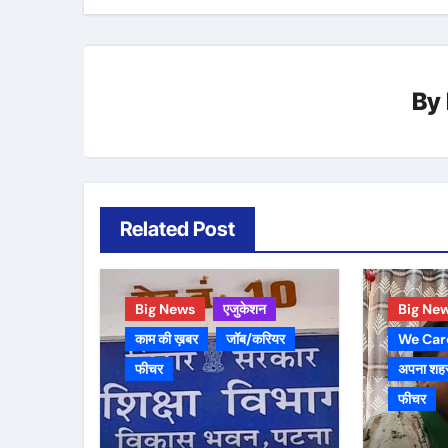
By
Related Post
Big News
एजुकेशन
Big Ne
काम की ख़बर
जॉब/करियर
We Car
फीचर
अपना शह
फीचर