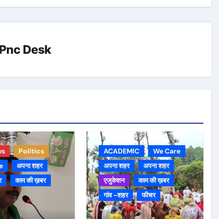
Pnc Desk
ws
Politics
ACADEMIC
We Care
e
अपना शहर
अपना शहर
अपना शहर
र
काम की ख़बर
एजुकेशन
काम की ख़बर
गांव -शहर
फीचर