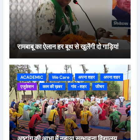
रामबाबू का ऐलान हर बूथ से खुलेंगी दो गाड़ियां
ACADEMIC
We Care
अपना शहर
अपना शहर
एजुकेशन
काम की ख़बर
गांव -शहर
फीचर
अष्टांग की आभा में नहाया सम्भावना विद्यालय,