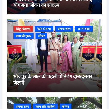
योग बना जीवन का संकल्प
Big News
We Care
अपना शहर
अपना शहर
काम की ख़बर
फीचर
भोजपुर के लाल की पहली पोस्टिंग दाऊदनगर
जेल में
अपना शहर
कला और साहित्य
फीचर