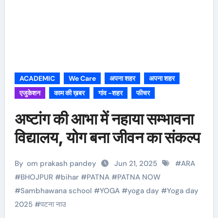
ACADEMIC
We Care
अपना शहर
अपना शहर
एजुकेशन
काम की ख़बर
गांव -शहर
फीचर
अष्टांग की आभा में नहाया सम्भावना
विद्यालय, योग बना जीवन का संकल्प
By
om prakash pandey
Jun 21, 2025
#
ARA
#
BHOJPUR
#
bihar
#
PATNA
#
PATNA NOW
#
Sambhawana school
#
YOGA
#
yoga day
#
Yoga day
2025
#
पटना नाउ