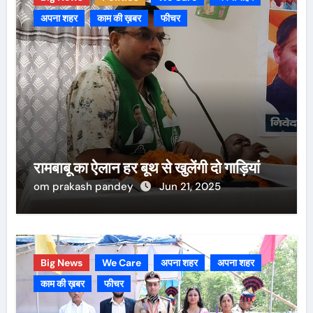
अपना शहर
काम की ख़बर
फीचर
रामबाबू का ऐलान हर बूथ से खुलेंगी दो गाड़ियां
om prakash pandey
Jun 21, 2025
Big News
We Care
अपना शहर
अपना शहर
काम की ख़बर
फीचर