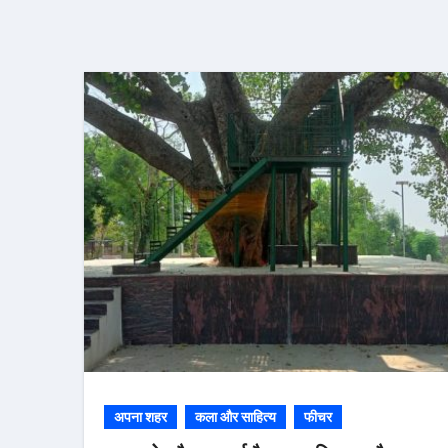
अपना शहर
कला और साहित्य
फीचर