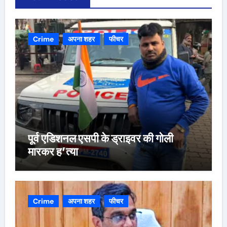
Crime
अपना शहर
फीचर
पूर्व एडिशनल एसपी के ड्राइवर की गोली
मारकर ह’त्या
Crime
अपना शहर
फीचर