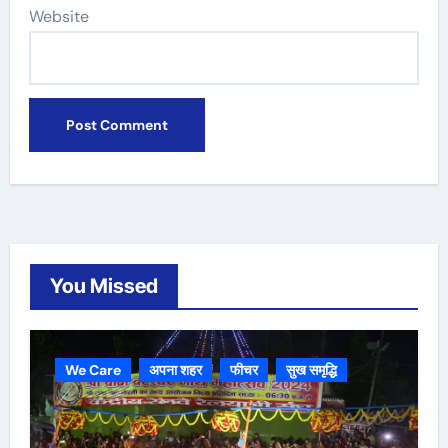
Website
You Missed
We Care
अपना शहर
फीचर
सुख समृद्धि