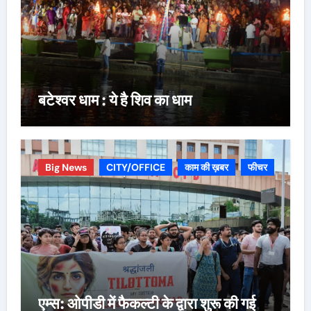
बटेश्वर धाम : ये है शिव का धाम
Big News
CITY/OFFICE
काम की ख़बर
फीचर
एम्स: ओपीडी में फैकल्टी के द्वारा शुरू की गई