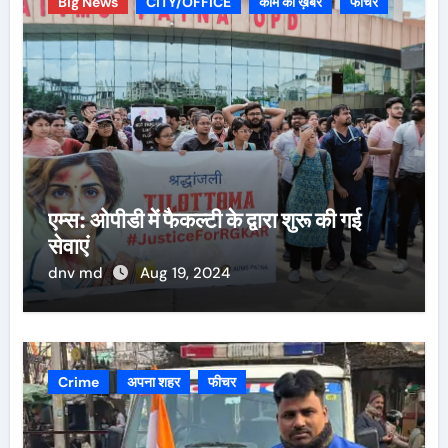
Big News
CITY/OFFICE
काम की ख़बर
फीचर
एम्स: ओपीडी में फैकल्टी के द्वारा शुरू की गई
सेवाएं
dnv md
Aug 19, 2024
Crime
अपना शहर
फीचर