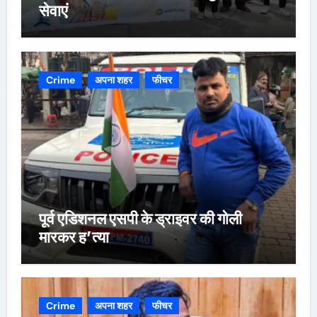
सेवाएं
Crime
अपना शहर
फीचर
पूर्व एडिशनल एसपी के ड्राइवर की गोली
मारकर ह’त्या
Crime
अपना शहर
फीचर