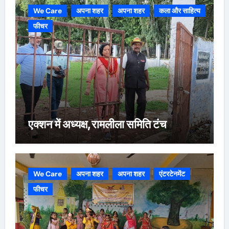
We Care
अपना शहर
अपना शहर
कला और साहित्य
फीचर
एक्शन में अध्यक्ष,रामलीला समिति टंच
We Care
अपना शहर
अपना शहर
एंटरटेनमेंट
फीचर