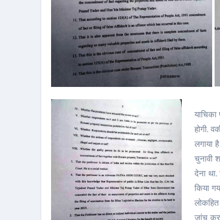
याचिका प
होगी. वक
लगाया है
चुनावी 
देना था.
किया गया
लोकहित 
जांच करा