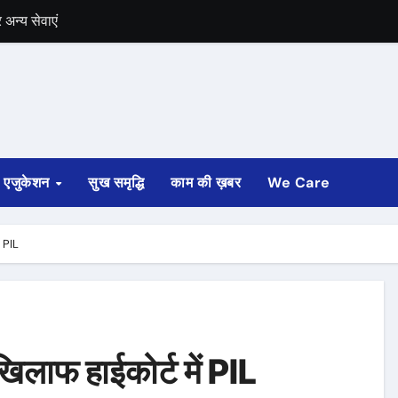
में भी चुनाव की घोषणा
 ट्रेन पटरी से उतरी
ी
्ता साफ
एजुकेशन
सुख समृद्धि
काम की ख़बर
We Care
ोड़ रुपए मंजूर किए
अगस्त तक होगी
ं PIL
खिलाफ हाईकोर्ट में PIL