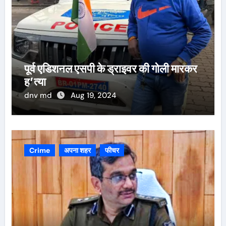
पूर्व एडिशनल एसपी के ड्राइवर की गोली मारकर
ह’त्या
dnv md
Aug 19, 2024
Crime
अपना शहर
फीचर