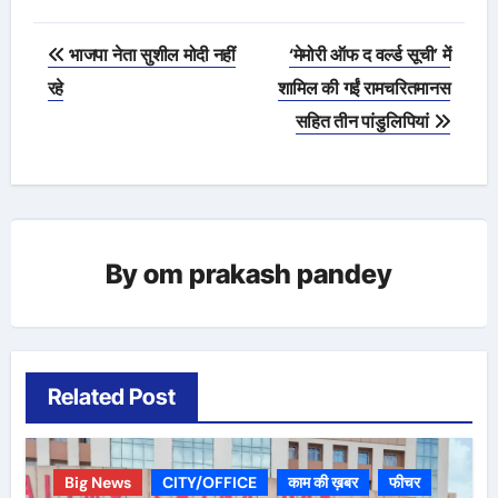
Post
भाजपा नेता सुशील मोदी नहीं
‘मेमोरी ऑफ द वर्ल्ड सूची’ में
navigation
रहे
शामिल की गईं रामचरितमानस
सहित तीन पांडुलिपियां
By
om prakash pandey
Related Post
Big News
CITY/OFFICE
काम की ख़बर
फीचर