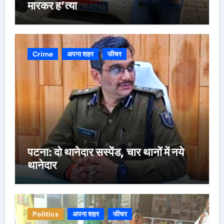
मारकर ह’त्या
Crime
अपना शहर
फीचर
पटना: दो थानेदार सस्पेंड, चार थानों में नये
थानेदार
Politics
अपना शहर
फीचर