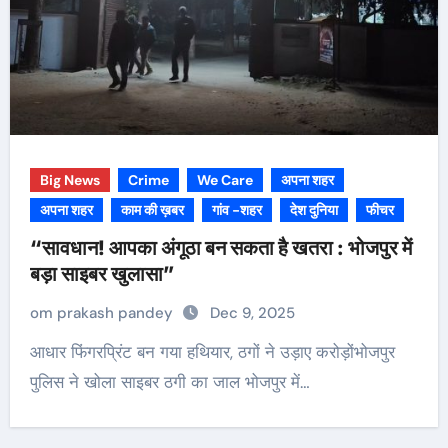
Big News
Crime
We Care
अपना शहर
अपना शहर
काम की ख़बर
गांव -शहर
देश दुनिया
फीचर
“सावधान! आपका अंगूठा बन सकता है खतरा : भोजपुर में
बड़ा साइबर खुलासा”
om prakash pandey
Dec 9, 2025
आधार फिंगरप्रिंट बन गया हथियार, ठगों ने उड़ाए करोड़ोंभोजपुर
पुलिस ने खोला साइबर ठगी का जाल भोजपुर में…