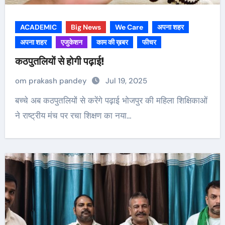
ACADEMIC
Big News
We Care
अपना शहर
अपना शहर
एजुकेशन
काम की ख़बर
फीचर
कठपुतलियों से होगी पढ़ाई!
om prakash pandey
Jul 19, 2025
बच्चे अब कठपुतलियों से करेंगे पढ़ाई भोजपुर की महिला शिक्षिकाओं
ने राष्ट्रीय मंच पर रचा शिक्षण का नया…