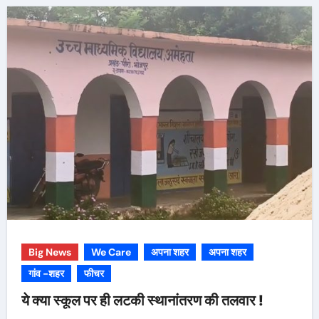
Big News
We Care
अपना शहर
अपना शहर
गांव -शहर
फीचर
ये क्या स्कूल पर ही लटकी स्थानांतरण की तलवार !