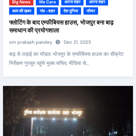
Big News
We Care
अपना शहर
अपना शहर
काम की ख़बर
गांव -शहर
देश दुनिया
फीचर
फ्लोटिंग के बाद एम्फीबियस हाउस, भोजपुर बना बाढ़
समाधान की प्रयोगशाला
om prakash pandey
Dec 21, 2025
बाढ़ से लड़ाई का मॉडल: भोजपुर के एम्फीबियस हाउस का सीक्रेट
निरीक्षण गुपचुप पहुंचे मुख्य सचिव, मीडिया से…