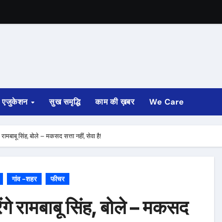
िज्ञापन
ाद सिंह
या
एजुकेशन
सुख समृद्धि
काम की ख़बर
We Care
े रामबाबू सिंह, बोले – मकसद सत्ता नहीं, सेवा है!
गांव -शहर
फीचर
ेंगे रामबाबू सिंह, बोले – मकसद