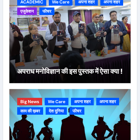
ACADEMIC
We Care
अपना शहर
अपना शहर
एजुकेशन
फीचर
अपराध मनोविज्ञान की इस पुस्तक में ऐसा क्या !
Big News
We Care
अपना शहर
अपना शहर
काम की ख़बर
देश दुनिया
फीचर