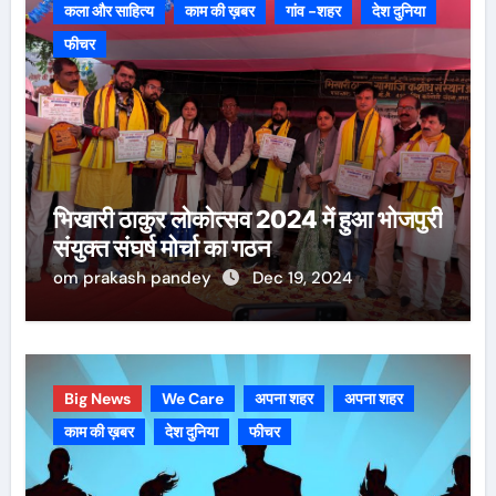
कला और साहित्य
काम की ख़बर
गांव -शहर
देश दुनिया
फीचर
भिखारी ठाकुर लोकोत्सव 2024 में हुआ भोजपुरी
संयुक्त संघर्ष मोर्चा का गठन
om prakash pandey
Dec 19, 2024
Big News
We Care
अपना शहर
अपना शहर
काम की ख़बर
देश दुनिया
फीचर