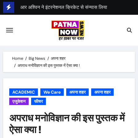
आर अश्विन ने इंटरनेशनल क्रिकेट से संन्यास लिया
Skip
to
भारत ऑस्ट्रेलिया के बीच तीसरा टेस्ट मैच ड्रॉ हुआ
content
Home
Big News
अपना शहर
अपराध मनोविज्ञान की इस पुस्तक में ऐसा क्या !
ACADEMIC
We Care
अपना शहर
अपना शहर
एजुकेशन
फीचर
अपराध मनोविज्ञान की इस पुस्तक में
ऐसा क्या !