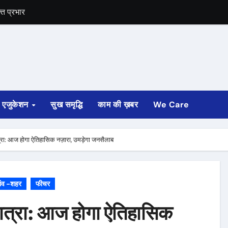
्त प्रभार
ी प्रभार
सदस्य बनी
ालय का प्रभार
एजुकेशन
सुख समृद्धि
काम की ख़बर
We Care
्रा: आज होगा ऐतिहासिक नज़ारा, उमड़ेगा जनसैलाब
ांव -शहर
फीचर
यात्रा: आज होगा ऐतिहासिक