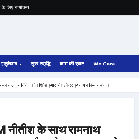
व के लिए नामांकन
ंचा भारत
े हराया
लैंड से मुकाबला
एजुकेशन
सुख समृद्धि
काम की ख़बर
We Care
मनाथ ठाकुर, नितिन नवीन, शिवेश कुमार और उपेन्द्र कुशवाहा ने किया नामांकन
CM नीतीश के साथ रामनाथ