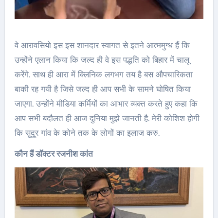
वे आरावसियो इस इस शानदार स्वागत से इतने आत्ममुग्ध हैं कि
उन्होंने एलान किया कि जल्द ही वे इस पद्धति को बिहार में चालू
करेंगे. साथ ही आरा में क्लिनिक लगभग तय है बस औपचारिकता
बाकी रह गयी है जिसे जल्द ही आप सभी के सामने घोषित किया
जाएगा. उन्होंने मीडिया कर्मियों का आभार व्यक्त करते हुए कहा कि
आप सभी बदौलत ही आज दुनिया मुझे जानती है. मेरी कोशिश होगी
कि सुदूर गांव के कोने तक के लोगों का इलाज करु.
कौन हैं डॉक्टर रजनीश कांत