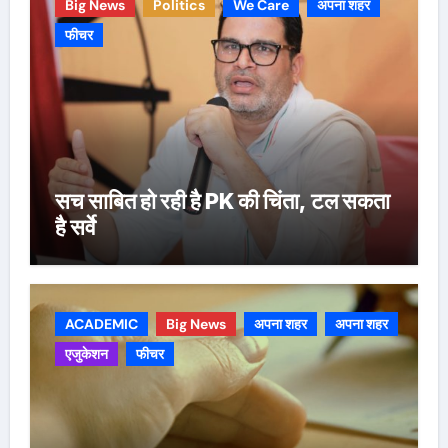
Big News
Politics
We Care
अपना शहर
फीचर
सच साबित हो रही है PK की चिंता, टल सकता
है सर्वे
ACADEMIC
Big News
अपना शहर
अपना शहर
एजुकेशन
फीचर