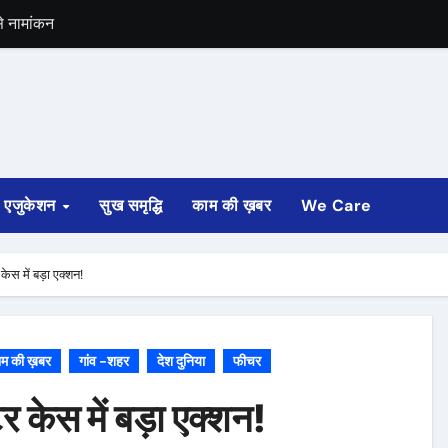
से नामांकन
मीदवार
्त को आएगा रिजल्ट
 सम्राट चौधरी
 सजा
एजुकेशन
सुख समृद्धि
काम की ख़बर
We Care
ेस में बड़ा एक्शन!
म की ख़बर
गांव -शहर
देश दुनिया
फीचर
 केस में बड़ा एक्शन!