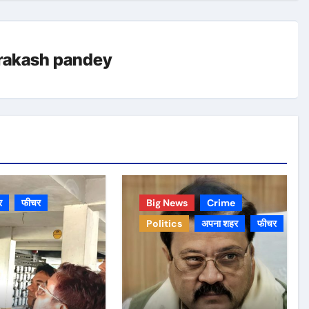
rakash pandey
र
फीचर
Big News
Crime
Politics
अपना शहर
फीचर