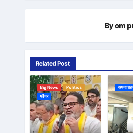
By
om p
Related Post
Big News
Politics
अपना शह
फीचर