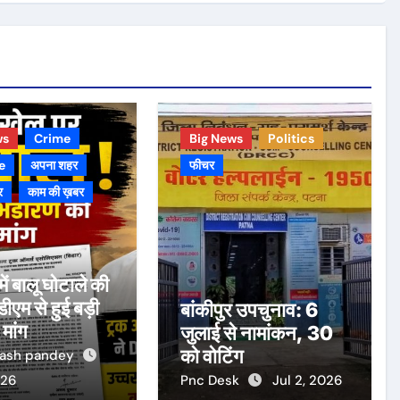
ws
Crime
Big News
Politics
e
अपना शहर
फीचर
र
काम की ख़बर
ें बालू घोटाले की
एम से हुई बड़ी
बांकीपुर उपचुनाव: 6
मांग
जुलाई से नामांकन, 30
को वोटिंग
kash pandey
026
Pnc Desk
Jul 2, 2026