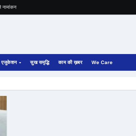
से नामांकन
्त को आएगा रिजल्ट
 सम्राट चौधरी
 सजा
एजुकेशन
सुख समृद्धि
काम की ख़बर
We Care