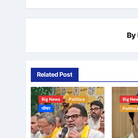
By
Related Post
Big News
Politics
Big Ne
फीचर
Politic