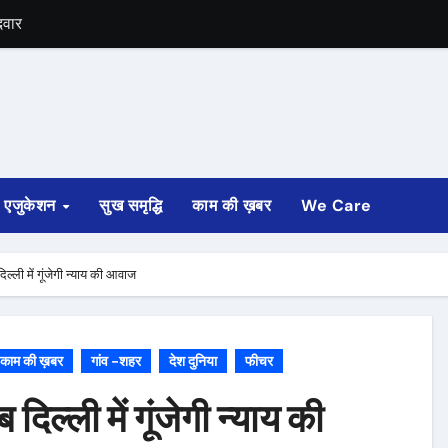
मीदवार
ंगी चुनाव
को लगेगा टोल टैक्स
ी घोषणा
ुलाई से
एजुकेशन
सुख समृद्धि
काम की ख़बर
We Care
्ली में गूंजेगी न्याय की आवाज
काम की ख़बर
गांव -शहर
देश दुनिया
फीचर
ल्ली में गूंजेगी न्याय की