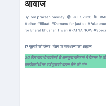
आवाज
By
om prakash pandey
Jul 7, 2026
#
A
#
bihar
#
Bilauti
#
Demand for justice
#
Fake enc
for Bharat Bhushan Tiwari
#
PATNA NOW
#
Speci
17 जुलाई को जंतर-मंतर पर महाधरना का आह्वान
20 दिन बाद भी कार्रवाई से असंतुष्ट परिजनों ने देशभर के
कार्यकर्ताओं पर दर्ज मुकदमे वापस लेने की मांग