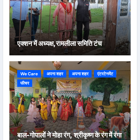
एक्शन में अध्यक्ष,रामलीला समिति टंच
We Care
अपना शहर
अपना शहर
एंटरटेनमेंट
फीचर
बाल-गोपालों ने मोहा रंग, श्रीकृष्ण के रंग में रंगा