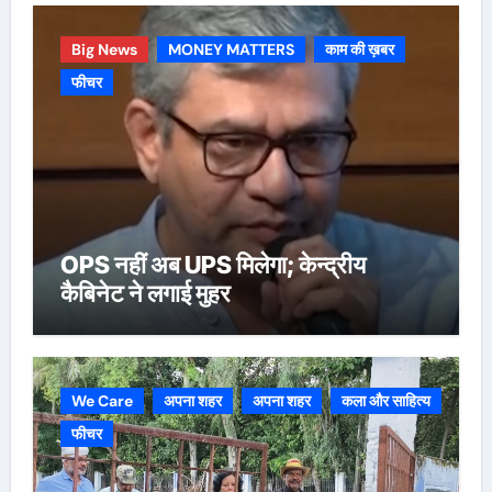
Big News
MONEY MATTERS
काम की ख़बर
फीचर
OPS नहीं अब UPS मिलेगा; केन्द्रीय
कैबिनेट ने लगाई मुहर
We Care
अपना शहर
अपना शहर
कला और साहित्य
फीचर