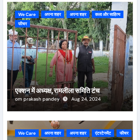
We Care
अपना शहर
अपना शहर
कला और साहित्य
फीचर
एक्शन में अध्यक्ष,रामलीला समिति टंच
om prakash pandey
Aug 24, 2024
We Care
अपना शहर
अपना शहर
एंटरटेनमेंट
फीचर