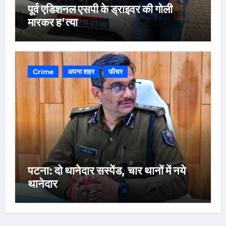
पूर्व एडिशनल एसपी के ड्राइवर की गोली
मारकर ह’त्या
Crime
अपना शहर
फीचर
पटना: दो थानेदार सस्पेंड, चार थानों में नये
थानेदार