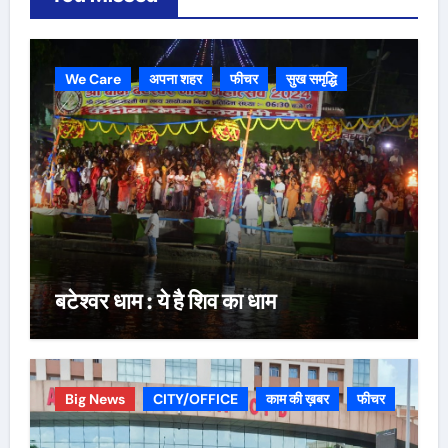
We Care
अपना शहर
फीचर
सुख समृद्धि
बटेश्वर धाम : ये है शिव का धाम
Big News
CITY/OFFICE
काम की ख़बर
फीचर