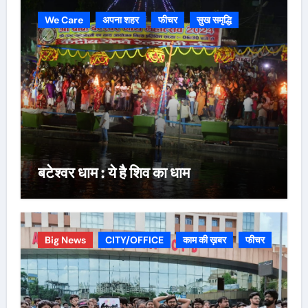
We Care
अपना शहर
फीचर
सुख समृद्धि
बटेश्वर धाम : ये है शिव का धाम
Big News
CITY/OFFICE
काम की ख़बर
फीचर