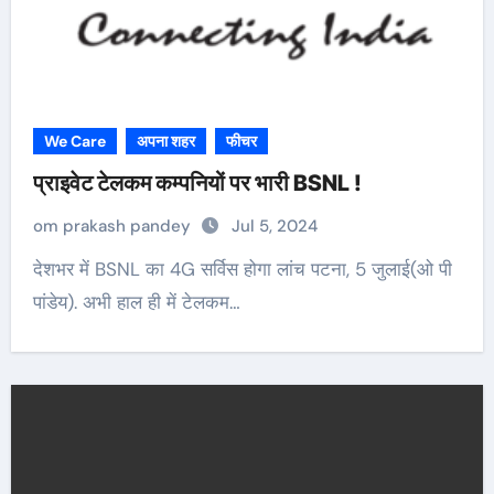
We Care
अपना शहर
फीचर
प्राइवेट टेलकम कम्पनियों पर भारी BSNL !
om prakash pandey
Jul 5, 2024
देशभर में BSNL का 4G सर्विस होगा लांच पटना, 5 जुलाई(ओ पी
पांडेय). अभी हाल ही में टेलकम…