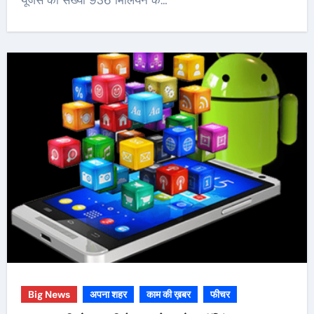
यूजर्स की संख्या 936 मिलियन के…
Big News
अपना शहर
काम की ख़बर
फीचर