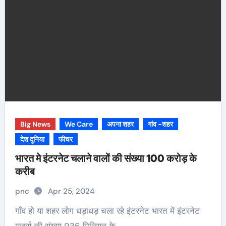
Big News
We Care
अपना शहर
गांव -शहर
देश दुनिया
फीचर
भारत मे इंटरनेट चलाने वालों की संख्या 100 करोड़ के
करीब
pnc
Apr 25, 2024
गाँव हो या शहर लोग धड़ाधड़ चला रहे इंटरनेट भारत में इंटरनेट