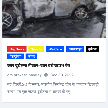
Big News
Sports
We Care
अपना शहर
दुर्घटना
देश दुनिया
फीचर
कार दुर्घटना में बाल-बाल बचे ऋषभ पंत
om prakash pandey
Dec 30, 2022
नई दिल्ली,30 दिसम्बर. भारतीय क्रिकेट टीम के होनहार खिलाड़ी
ऋषभ पंत एक सड़क दुर्घटना में घायल हो गए…