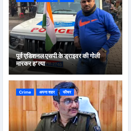
पूर्व एडिशनल एसपी के ड्राइवर की गोली
मारकर ह’त्या
Crime
अपना शहर
फीचर