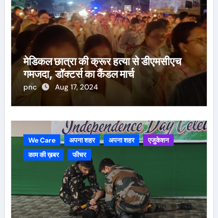
मेडिकल छात्रा की क्रूर हत्या से डीएमसीएच
गमजदा, डॉक्टर्स का कैंडल मार्च
pnc
Aug 17, 2024
We Care
अपना शहर
अपना शहर
एजुकेशन
काम की ख़बर
फीचर