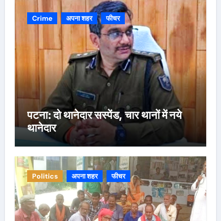
Crime
अपना शहर
फीचर
पटना: दो थानेदार सस्पेंड, चार थानों में नये
थानेदार
Politics
अपना शहर
फीचर