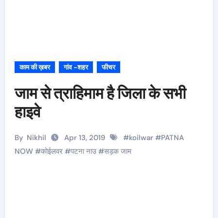
काम की ख़बर
गांव -शहर
फीचर
जाम से त्राहिमाम है जिला के सभी
हाइवे
By
Nikhil
Apr 13, 2019
#
koilwar
#
PATNA
NOW
#
कोईलवर
#
पटना नाउ
#
सड़क जाम