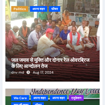
Politics
अपना शहर
फीचर
जल जमाव से मुक्ति और दोनार रेल ओवरब्रिज
के लिए आन्दोलन तेज
dnv md
Aug 17, 2024
We Care
अपना शहर
अपना शहर
एजुकेशन