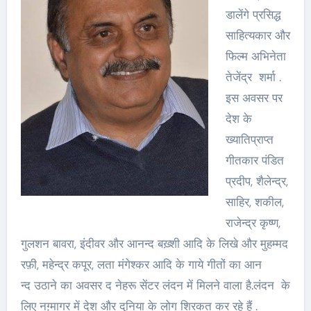
डालेंगे प्रसिद्ध
साहित्यकार और
फिल्म अभिनेता
तेजेंद्र शर्मा .
इस अवसर पर
देश के
ख्यातिप्राप्त
गीतकार पंडित
प्रदीप, शैलेन्द्र,
साहिर, शकील,
राजेन्द्र कृष्ण,
गुलशन बावरा, इंदीवर और आनन्द बख़्शी आदि के लिखे और मुहम्मद
रफ़ी, महेन्द्र कपूर, लता मंगेश्कर आदि के गाये गीतों का आन
न्द उठाने का अवसर द नेहरू सेंटर लंदन में मिलने वाला है.लंदन के
लिए नग़्मागर में देश और दुनिया के लोग शिरकत कर रहे हैं .