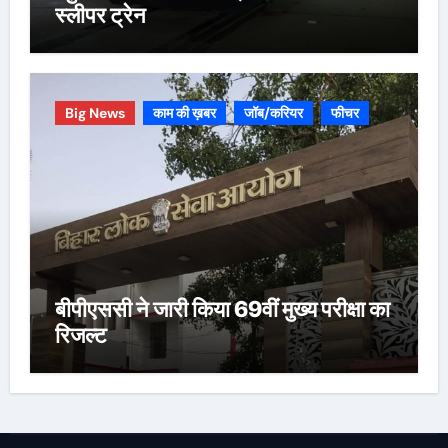
स्लीपर ट्रेन
Big News
काम की ख़बर
जॉब/करियर
फीचर
बीपीएससी ने जारी किया 69वीं मुख्य परीक्षा का
रिजल्ट