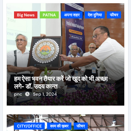
Big News
PATNA
अपना शहर
देश दुनिया
फीचर
हम ऐसा भवन तैयार करें जो खुद को भी अच्छा
लगे- डॉ. उदय कान्त
pnc
Sep 1, 2024
CITY/OFFICE
काम की ख़बर
फीचर