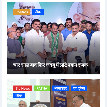
Politics
फीचर
चार साल बाद फिर जदयू में लौटे श्याम रजक
Big News
PATNA
अपना शहर
देश दुनिया
फीचर