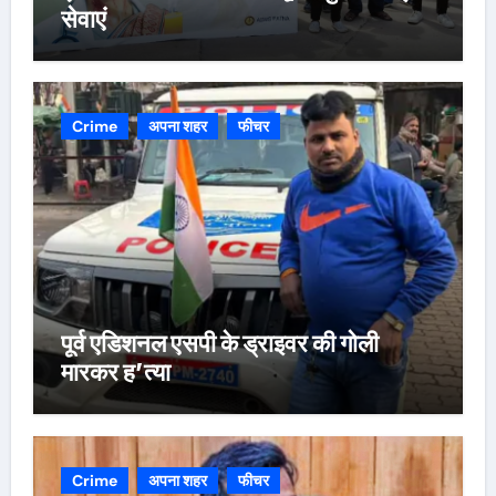
सेवाएं
Crime
अपना शहर
फीचर
पूर्व एडिशनल एसपी के ड्राइवर की गोली
मारकर ह’त्या
Crime
अपना शहर
फीचर