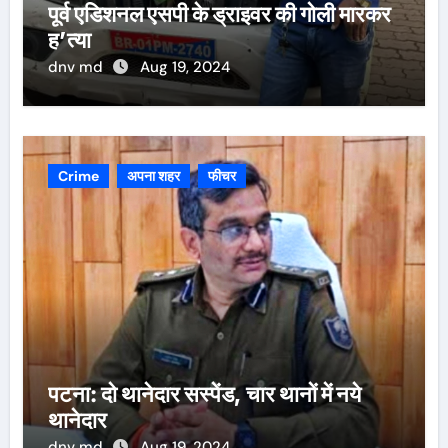
पूर्व एडिशनल एसपी के ड्राइवर की गोली मारकर
ह’त्या
dnv md
Aug 19, 2024
Crime
अपना शहर
फीचर
पटना: दो थानेदार सस्पेंड, चार थानों में नये
थानेदार
dnv md
Aug 19, 2024