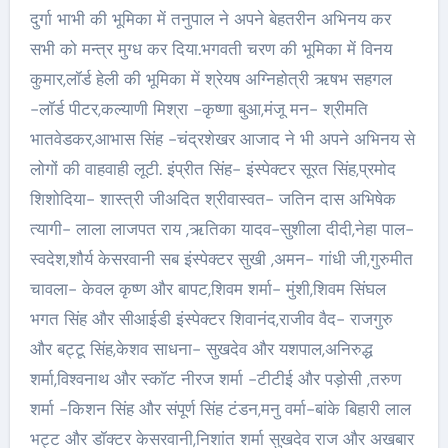
दुर्गा भाभी की भूमिका में तनुपाल ने अपने बेहतरीन अभिनय कर
सभी को मन्त्र मुग्ध कर दिया.भगवती चरण की भूमिका में विनय
कुमार,लॉर्ड हेली की भूमिका में श्रेयष अग्निहोत्री ऋषभ सहगल
-लॉर्ड पीटर,कल्याणी मिश्रा -कृष्णा बुआ,मंजू मन- श्रीमति
भातवेडकर,आभास सिंह -चंद्रशेखर आजाद ने भी अपने अभिनय से
लोगों की वाहवाही लूटी. इंप्रीत सिंह- इंस्पेक्टर सूरत सिंह,प्रमोद
शिशोदिया- शास्त्री जीअदित श्रीवास्वत- जतिन दास अभिषेक
त्यागी- लाला लाजपत राय ,ऋतिका यादव-सुशीला दीदी,नेहा पाल-
स्वदेश,शौर्य केसरवानी सब इंस्पेक्टर सुखी ,अमन- गांधी जी,गुरुमीत
चावला- केवल कृष्ण और बापट,शिवम शर्मा- मुंशी,शिवम सिंघल
भगत सिंह और सीआईडी इंस्पेक्टर शिवानंद,राजीव वैद- राजगुरु
और बट्टू सिंह,केशव साधना- सुखदेव और यशपाल,अनिरुद्ध
शर्मा,विश्वनाथ और स्कॉट नीरज शर्मा -टीटीई और पड़ोसी ,तरुण
शर्मा -किशन सिंह और संपूर्ण सिंह टंडन,मनु वर्मा-बांके बिहारी लाल
भट्ट और डॉक्टर केसरवानी,निशांत शर्मा सुखदेव राज और अखबार