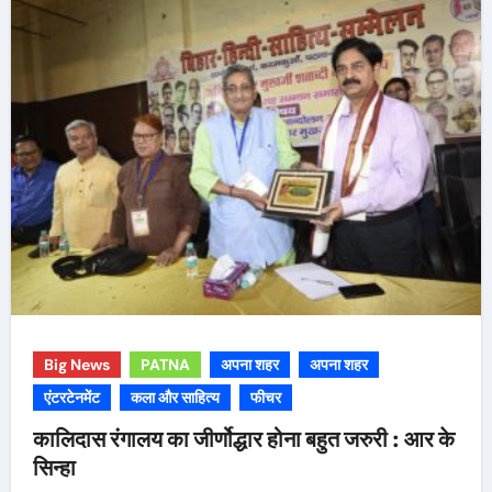
Big News
PATNA
अपना शहर
अपना शहर
एंटरटेनमेंट
कला और साहित्य
फीचर
कालिदास रंगालय का जीर्णोद्धार होना बहुत जरुरी : आर के
सिन्हा