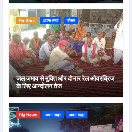
Politics
अपना शहर
फीचर
जल जमाव से मुक्ति और दोनार रेल ओवरब्रिज
के लिए आन्दोलन तेज
Big News
अपना शहर
अपना शहर