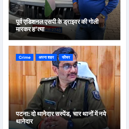
पूर्व एडिशनल एसपी के ड्राइवर की गोली
मारकर ह’त्या
Crime
अपना शहर
फीचर
पटना: दो थानेदार सस्पेंड, चार थानों में नये
थानेदार