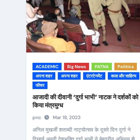
ACADEMIC
Big News
PATNA
Politics
अपना शहर
अपना शहर
एंटरटेनमेंट
कला और साहित्य
फीचर
आजादी की दीवानी ‘दुर्गा भाभी’ नाटक ने दर्शकों को
किया मंत्रमुग्ध
pnc
Mar 18, 2023
अनिल मुखर्जी शताब्दी नाट्योत्सव के दूसरे दिन दुर्गा ने
दिखाई अपनी देशभक्ति दुर्गा भाभी ने बेहतरीन अभिनय से…