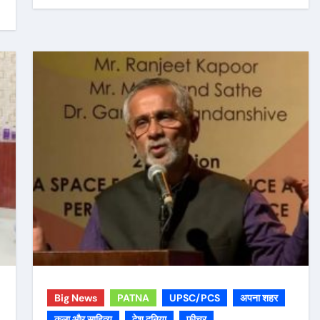
Big News
PATNA
UPSC/PCS
अपना शहर
कला और साहित्य
देश दुनिया
फीचर