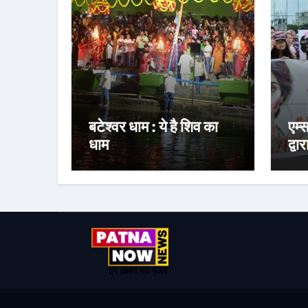
बटेश्वर धाम : ये है शिव का
एम्
धाम
द्वा