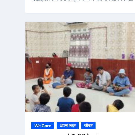
We Care
अपना शहर
फीचर