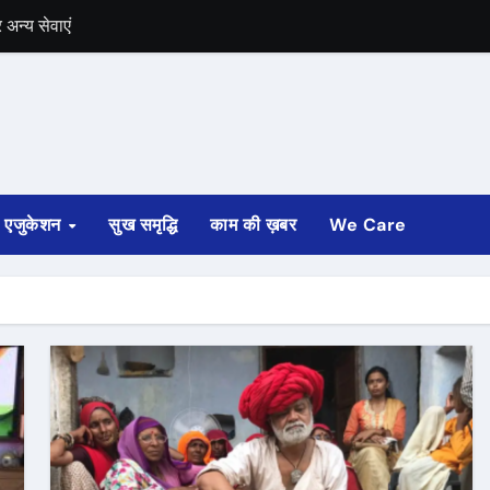
अन्य सेवाएं
में भी चुनाव की घोषणा
 ट्रेन पटरी से उतरी
ी
एजुकेशन
सुख समृद्धि
काम की ख़बर
We Care
्ता साफ
ोड़ रुपए मंजूर किए
अगस्त तक होगी