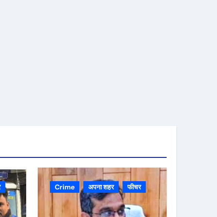
र
Crime
अपना शहर
फीचर