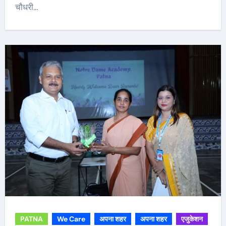
चौधरी…
PATNA
We Care
अपना शहर
अपना शहर
एजुकेशन