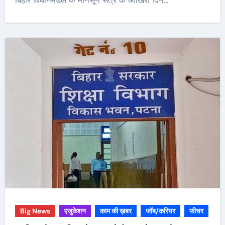
बिहार विधानमंडल के मानसून सत्र के आखिरी दिन…
Big News
एजुकेशन
काम की ख़बर
जॉब/करियर
फीचर