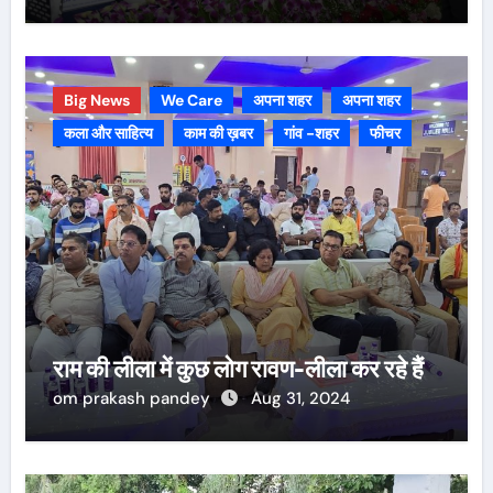
Big News
We Care
अपना शहर
अपना शहर
कला और साहित्य
काम की ख़बर
गांव -शहर
फीचर
राम की लीला में कुछ लोग रावण-लीला कर रहे हैं
om prakash pandey
Aug 31, 2024