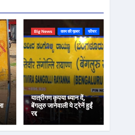
Big News
काम की ख़बर
फीचर
यात्रीगण कृपया ध्यान दें,
ला
बेंगलुरु जानेवाली ये ट्रेनें हुईं
रद्द