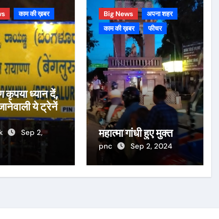
ws
काम की ख़बर
Big News
अपना शहर
काम की ख़बर
फीचर
 कृपया ध्यान दें,
जानेवाली ये ट्रेनें
महात्मा गांधी हुए मुक्त
sk
Sep 2,
pnc
Sep 2, 2024