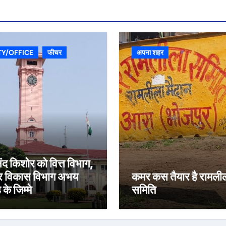
TY/OFFICE
फीचर
अपना शहर
द किशोर को वित्त विभाग,
र विकास विभाग अभय
कमर कस तैयार है रामली
 के जिम्मे
समिति