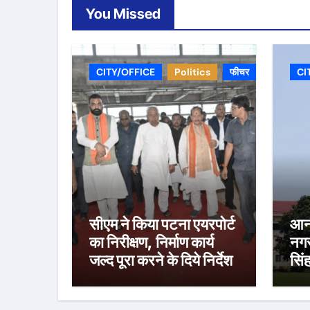
You Missed
CITY/OFFICE
Politics
फीचर
CI
सीएम ने किया पटना एयरपोर्ट
आनं
का निरीक्षण, निर्माण कार्य
नग
जल्द पूरा करने के दिये निर्देश
सिंह