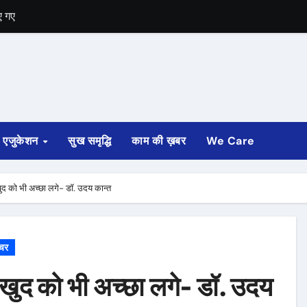
ि गणना की मांग
से इस्तीफा
एजुकेशन
सुख समृद्धि
काम की ख़बर
We Care
ुद को भी अच्छा लगे- डॉ. उदय कान्त
चर
 खुद को भी अच्छा लगे- डॉ. उदय