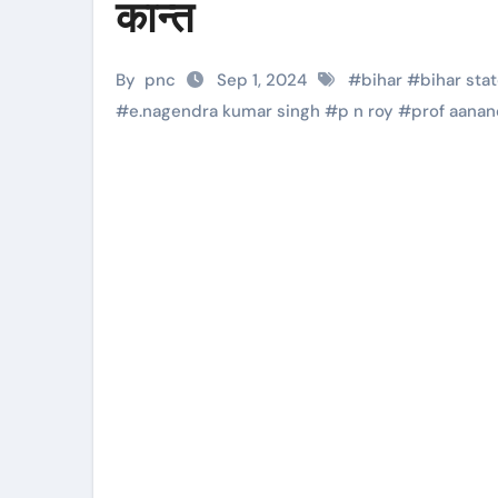
कान्त
By
pnc
Sep 1, 2024
#
bihar
#
bihar sta
#
e.nagendra kumar singh
#
p n roy
#
prof aanan