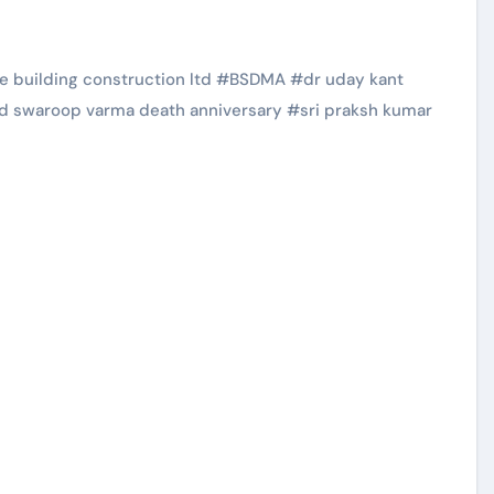
te building construction ltd
#
BSDMA
#
dr uday kant
d swaroop varma death anniversary
#
sri praksh kumar