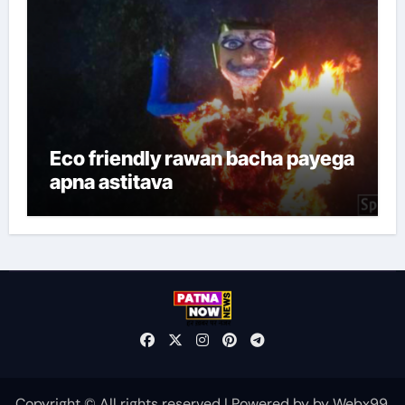
Eco friendly rawan bacha payega
apna astitava
Copyright © All rights reserved
|
Powered by
by
Webx99
.