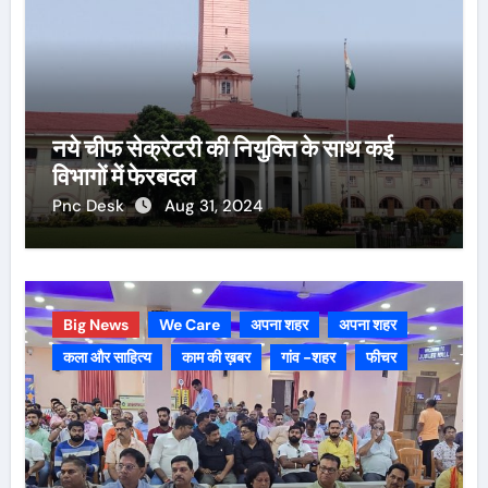
नये चीफ सेक्रेटरी की नियुक्ति के साथ कई
विभागों में फेरबदल
Pnc Desk
Aug 31, 2024
Big News
We Care
अपना शहर
अपना शहर
कला और साहित्य
काम की ख़बर
गांव -शहर
फीचर