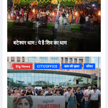
बटेश्वर धाम : ये है शिव का धाम
Big News
CITY/OFFICE
काम की ख़बर
फीचर