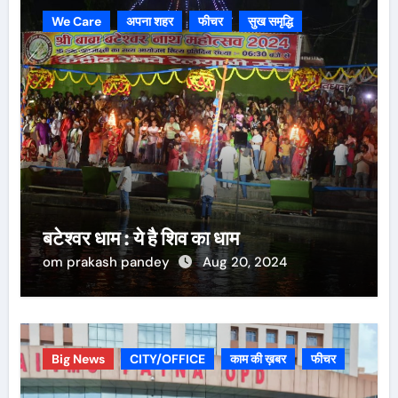
We Care
अपना शहर
फीचर
सुख समृद्धि
बटेश्वर धाम : ये है शिव का धाम
om prakash pandey
Aug 20, 2024
Big News
CITY/OFFICE
काम की ख़बर
फीचर