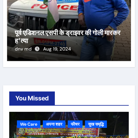
पूर्व एडिशनल एसपी के ड्राइवर की गोली मारकर
ह’त्या
dnv md
Aug 19, 2024
You Missed
We Care
अपना शहर
फीचर
सुख समृद्धि